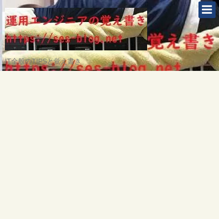
IT全般のTIPSと覚え書き