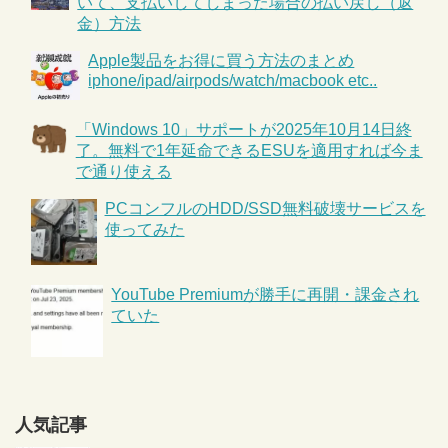
いて、支払いしてしまった場合の払い戻し（返
金）方法
Apple製品をお得に買う方法のまとめ
iphone/ipad/airpods/watch/macbook etc..
「Windows 10」サポートが2025年10月14日終
了。無料で1年延命できるESUを適用すれば今ま
で通り使える
PCコンフルのHDD/SSD無料破壊サービスを
使ってみた
YouTube Premiumが勝手に再開・課金され
ていた
人気記事