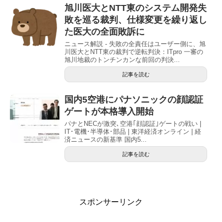
旭川医大とNTT東のシステム開発失
敗を巡る裁判、仕様変更を繰り返し
た医大の全面敗訴に
ニュース解説 - 失敗の全責任はユーザー側に、旭
川医大とNTT東の裁判で逆転判決：ITpro 一審の
旭川地裁のトンチンカンな前回の判決...
記事を読む
国内5空港にパナソニックの顔認証
ゲートが本格導入開始
パナとNECが激突､空港｢顔認証｣ゲートの戦い |
IT･電機･半導体･部品 | 東洋経済オンライン | 経
済ニュースの新基準 国内5...
記事を読む
スポンサーリンク