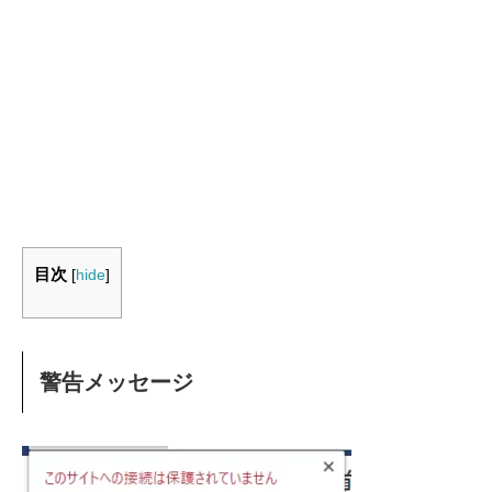
目次
[
hide
]
警告メッセージ