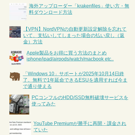
海外アップローダー「krakenfiles」使い方・無
料ダウンロード方法
【VPN】NordVPNの自動更新設定解除を忘れて
いて、支払いしてしまった場合の払い戻し（返
金）方法
Apple製品をお得に買う方法のまとめ
iphone/ipad/airpods/watch/macbook etc..
「Windows 10」サポートが2025年10月14日終
了。無料で1年延命できるESUを適用すれば今ま
で通り使える
PCコンフルのHDD/SSD無料破壊サービスを
使ってみた
YouTube Premiumが勝手に再開・課金され
ていた