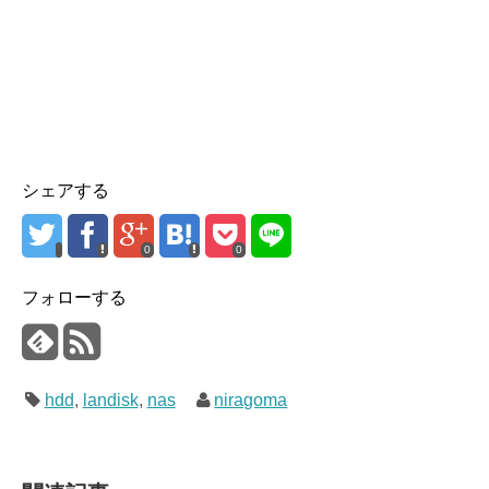
シェアする
0
0
フォローする
hdd
,
landisk
,
nas
niragoma