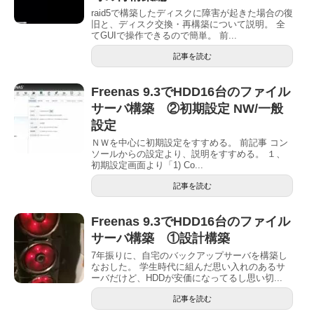
raid5で構築したディスクに障害が起きた場合の復
旧と、ディスク交換・再構築について説明。 全
てGUIで操作できるので簡単。 前...
記事を読む
Freenas 9.3でHDD16台のファイル
サーバ構築 ②初期設定 NW/一般
設定
ＮＷを中心に初期設定をすすめる。 前記事 コン
ソールからの設定より、説明をすすめる。 １、
初期設定画面より「1) Co...
記事を読む
Freenas 9.3でHDD16台のファイル
サーバ構築 ①設計構築
7年振りに、自宅のバックアップサーバを構築し
なおした。 学生時代に組んだ思い入れのあるサ
ーバだけど、HDDが安価になってるし思い切...
記事を読む