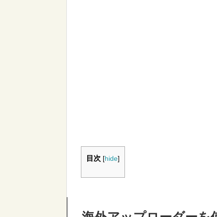
目次
[
hide
]