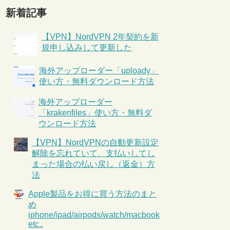
新着記事
【VPN】NordVPN 2年契約を新
規申し込みして更新した
海外アップローダー「uploady」
使い方・無料ダウンロード方法
海外アップローダー
「krakenfiles」使い方・無料ダ
ウンロード方法
【VPN】NordVPNの自動更新設定
解除を忘れていて、支払いしてし
まった場合の払い戻し（返金）方
法
Apple製品をお得に買う方法のまと
め
iphone/ipad/airpods/watch/macbook
etc..