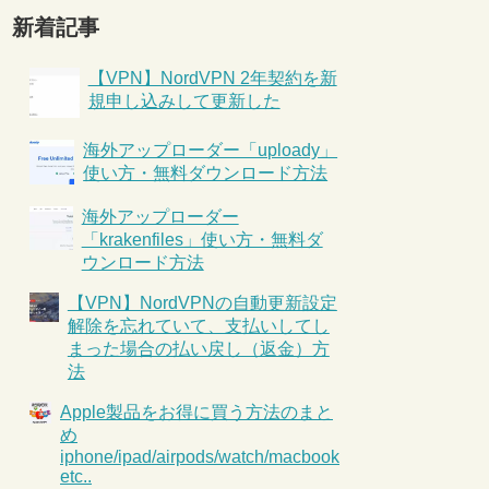
新着記事
【VPN】NordVPN 2年契約を新
規申し込みして更新した
海外アップローダー「uploady」
使い方・無料ダウンロード方法
海外アップローダー
「krakenfiles」使い方・無料ダ
ウンロード方法
【VPN】NordVPNの自動更新設定
解除を忘れていて、支払いしてし
まった場合の払い戻し（返金）方
法
Apple製品をお得に買う方法のまと
め
iphone/ipad/airpods/watch/macbook
etc..