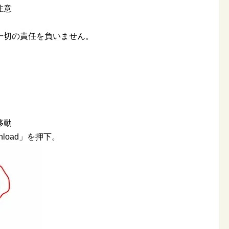
注意
一切の責任を負いません。
移動
nload」を押下。