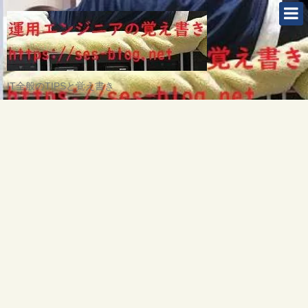
IT全般のTIPSと覚え書き