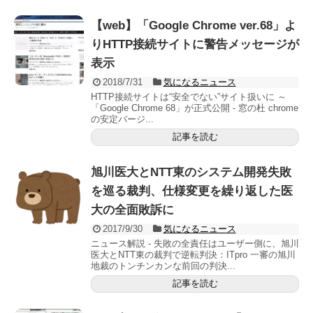
【web】「Google Chrome ver.68」よ
りHTTP接続サイトに警告メッセージが
表示
2018/7/31
気になるニュース
HTTP接続サイトは“安全でない”サイト扱いに ～
「Google Chrome 68」が正式公開 - 窓の杜 chrome
の安定バージ...
記事を読む
旭川医大とNTT東のシステム開発失敗
を巡る裁判、仕様変更を繰り返した医
大の全面敗訴に
2017/9/30
気になるニュース
ニュース解説 - 失敗の全責任はユーザー側に、旭川
医大とNTT東の裁判で逆転判決：ITpro 一審の旭川
地裁のトンチンカンな前回の判決...
記事を読む