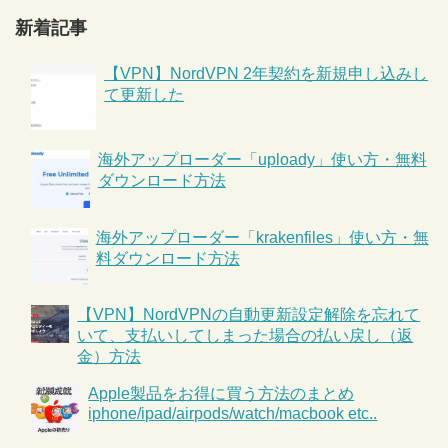
新着記事
【VPN】NordVPN 2年契約を新規申し込みし
て更新した
海外アップローダー「uploady」使い方・無料
ダウンロード方法
海外アップローダー「krakenfiles」使い方・無
料ダウンロード方法
【VPN】NordVPNの自動更新設定解除を忘れて
いて、支払いしてしまった場合の払い戻し（返
金）方法
Apple製品をお得に買う方法のまとめ
iphone/ipad/airpods/watch/macbook etc..