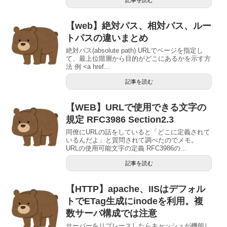
記事を読む
【web】絶対パス、相対パス、ルー
トパスの違いまとめ
絶対パス(absolute path) URLでページを指定し
て、最上位階層から目的がどこにあるかを示す方
法 例 <a href...
記事を読む
【WEB】URLで使用できる文字の
規定 RFC3986 Section2.3
同僚にURLの話をしていると「どこに定義されて
いるんだよ」と質問されて調べたのでメモ。
URLの使用可能文字の定義 RFC3986の...
記事を読む
【HTTP】apache、IISはデフォル
トでETag生成にinodeを利用。複
数サーバ構成では注意
サーバーをリプレースしたらキャッシュが機能し