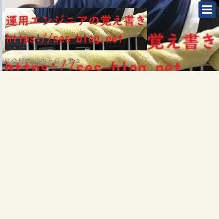
IT全般のTIPSと覚え書き