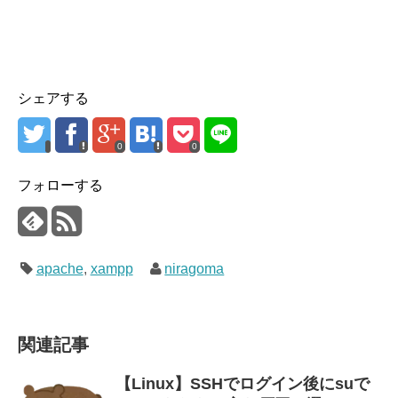
シェアする
0
0
フォローする
apache
,
xampp
niragoma
関連記事
【Linux】SSHでログイン後にsuで