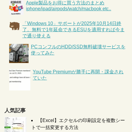
Apple製品をお得に買う方法のまとめ
iphone/ipad/airpods/watch/macbook etc..
「Windows 10」サポートが2025年10月14日終
了。無料で1年延命できるESUを適用すれば今ま
で通り使える
PCコンフルのHDD/SSD無料破壊サービスを
使ってみた
YouTube Premiumが勝手に再開・課金され
ていた
人気記事
【Excel】エクセルの印刷設定を複数シー
トで一括変更する方法