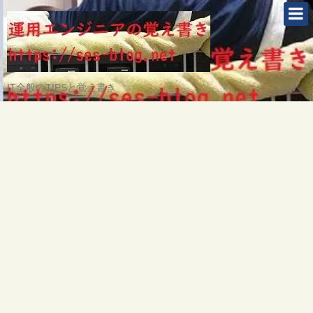
IT全般のTIPSと覚え書き