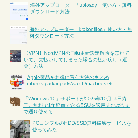
海外アップローダー「uploady」使い方・無料
ダウンロード方法
海外アップローダー「krakenfiles」使い方・無
料ダウンロード方法
【VPN】NordVPNの自動更新設定解除を忘れて
いて、支払いしてしまった場合の払い戻し（返
金）方法
Apple製品をお得に買う方法のまとめ
iphone/ipad/airpods/watch/macbook etc..
「Windows 10」サポートが2025年10月14日終
了。無料で1年延命できるESUを適用すれば今ま
で通り使える
PCコンフルのHDD/SSD無料破壊サービスを
使ってみた