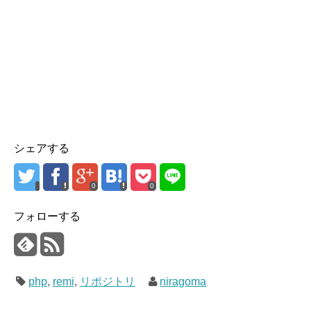
シェアする
0
0
フォローする
php
,
remi
,
リポジトリ
niragoma