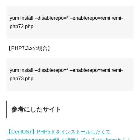
yum install –disablerepo=* –enablerepo=remi,remi-
php72 php
【PHP7.3.xの場合】
yum install –disablerepo=* –enablerepo=remi,remi-
php73 php
参考にしたサイト
【CentOS7】PHP5.6 をインストールしたくて