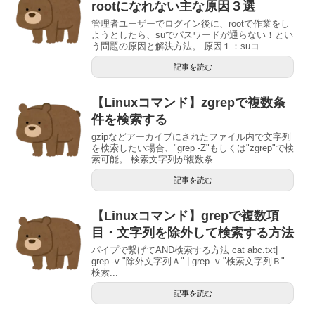
rootになれない主な原因３選
管理者ユーザーでログイン後に、rootで作業をし
ようとしたら、suでパスワードが通らない！とい
う問題の原因と解決方法。 原因１：suコ...
記事を読む
【Linuxコマンド】zgrepで複数条
件を検索する
gzipなどアーカイブにされたファイル内で文字列
を検索したい場合、"grep -Z"もしくは"zgrep"で検
索可能。 検索文字列が複数条...
記事を読む
【Linuxコマンド】grepで複数項
目・文字列を除外して検索する方法
パイプで繋げてAND検索する方法 cat abc.txt|
grep -v "除外文字列Ａ" | grep -v "検索文字列Ｂ"
検索...
記事を読む