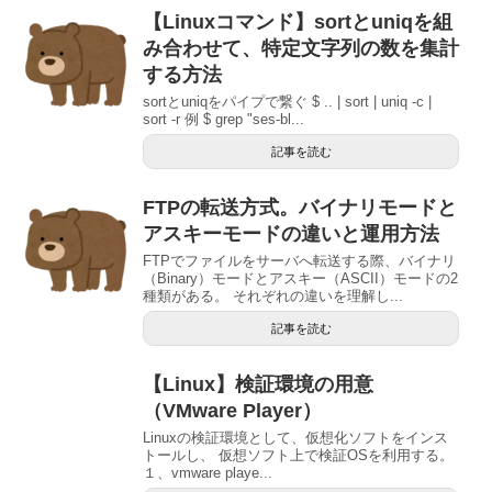
【Linuxコマンド】sortとuniqを組
み合わせて、特定文字列の数を集計
する方法
sortとuniqをパイプで繋ぐ $ .. | sort | uniq -c |
sort -r 例 $ grep "ses-bl...
記事を読む
FTPの転送方式。バイナリモードと
アスキーモードの違いと運用方法
FTPでファイルをサーバへ転送する際、バイナリ
（Binary）モードとアスキー（ASCII）モードの2
種類がある。 それぞれの違いを理解し...
記事を読む
【Linux】検証環境の用意
（VMware Player）
Linuxの検証環境として、仮想化ソフトをインス
トールし、 仮想ソフト上で検証OSを利用する。
１、vmware playe...