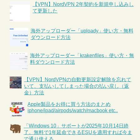
【VPN】NordVPN 2年契約を新規申し込みし
て更新した
海外アップローダー「uploady」使い方・無料
ダウンロード方法
海外アップローダー「krakenfiles」使い方・無
料ダウンロード方法
【VPN】NordVPNの自動更新設定解除を忘れて
いて、支払いしてしまった場合の払い戻し（返
金）方法
Apple製品をお得に買う方法のまとめ
iphone/ipad/airpods/watch/macbook etc..
「Windows 10」サポートが2025年10月14日終
了。無料で1年延命できるESUを適用すれば今ま
で通り使える