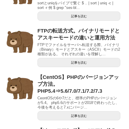
sortとuniqをパイプで繋ぐ $ .. | sort | uniq -c |
sort -r 例 $ grep "ses-bl...
記事を読む
FTPの転送方式。バイナリモードと
アスキーモードの違いと運用方法
FTPでファイルをサーバへ転送する際、バイナリ
（Binary）モードとアスキー（ASCII）モードの2
種類がある。 それぞれの違いを理解し...
記事を読む
【CentOS】PHPのバージョンアッ
プ方法。
PHP5.4⇒5.6/7.0/7.1/7.2/7.3
CeontOSの6や7だと、標準のPHPのバージョン
が5.4。 php5.6のサポートが2018で終わったし、
今後を考えると7.xにバージ...
記事を読む