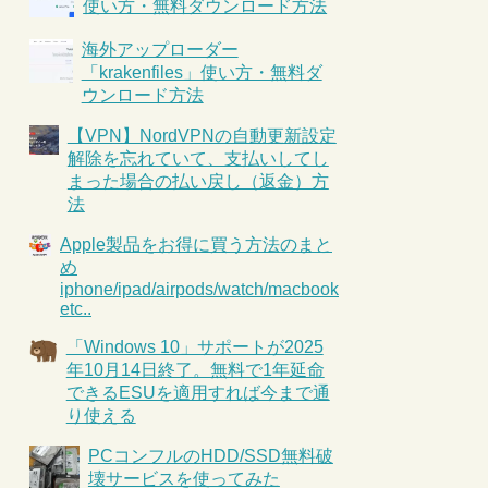
使い方・無料ダウンロード方法
海外アップローダー
「krakenfiles」使い方・無料ダ
ウンロード方法
【VPN】NordVPNの自動更新設定
解除を忘れていて、支払いしてし
まった場合の払い戻し（返金）方
法
Apple製品をお得に買う方法のまと
め
iphone/ipad/airpods/watch/macbook
etc..
「Windows 10」サポートが2025
年10月14日終了。無料で1年延命
できるESUを適用すれば今まで通
り使える
PCコンフルのHDD/SSD無料破
壊サービスを使ってみた