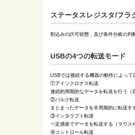
ステータスレジスタ/フラ
割込みの許可状態，及び条件分岐の判
USBの4つの転送モード
USBでは接続する機器の動作によって
①アイソクロナス転送
連続的周期的なデータを転送を行う（
②バルク転送
まとまったデータを非周期的に転送する
③インタラプト転送
一定感覚でデータを転送する（マウス
④コントロール転送