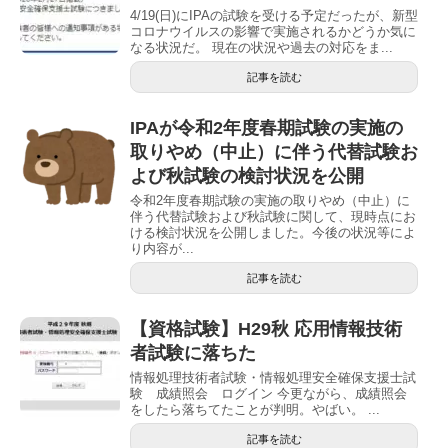
4/19(日)にIPAの試験を受ける予定だったが、新型
コロナウイルスの影響で実施されるかどうか気に
なる状況だ。 現在の状況や過去の対応をま...
記事を読む
IPAが令和2年度春期試験の実施の
取りやめ（中止）に伴う代替試験お
よび秋試験の検討状況を公開
令和2年度春期試験の実施の取りやめ（中止）に
伴う代替試験および秋試験に関して、現時点にお
ける検討状況を公開しました。今後の状況等によ
り内容が...
記事を読む
【資格試験】H29秋 応用情報技術
者試験に落ちた
情報処理技術者試験・情報処理安全確保支援士試
験 成績照会 ログイン 今更ながら、成績照会
をしたら落ちてたことが判明。やばい。 ...
記事を読む