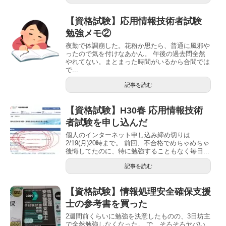
【資格試験】応用情報技術者試験
勉強メモ②
夜勤で体調崩した。花粉か思たら、普通に風邪や
ったので気を付けなあかん。 午後の過去問全然
やれてない。まとまった時間がいるから合間では
で...
記事を読む
【資格試験】H30春 応用情報技術
者試験を申し込んだ
個人のインターネット申し込み締め切りは
2/19(月)20時まで。 前回、不合格でめちゃめちゃ
後悔してたのに、特に勉強することもなく毎日...
記事を読む
【資格試験】情報処理安全確保支援
士の参考書を買った
2週間前くらいに勉強を決意したものの、3日坊主
で全然勉強しなくなった。 で、そろそろヤバい