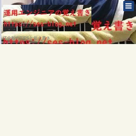
IT全般のTIPSと覚え書き