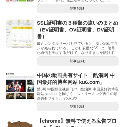
ップロードされ、無法地帯となっていた。...
記事を読む
SSL証明書の３種類の違いのまとめ
（EV証明書、OV証明書、DV証明
書）
最近レンタルサーバを見ていると、安いSSLプラ
ンが売られている。 しかし安価なSSLは、暗号
化通信を実現するだけで、なりすましを防げず...
記事を読む
中国の動画共有サイト「酷溜网 中
国最好的博客网站 ku6.com」
酷6网 中国领先视频门户 酷溜网 中国最好的博客
网站 youtubeと同じく、ストリーミング再生の動
画共有サイト。 youkuや...
記事を読む
【chrome】無料で使える広告ブロ