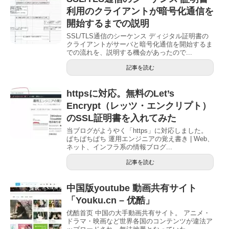
利用のクライアントが暗号化通信を
開始するまでの説明
SSL/TLS通信のシーケンス ディジタル証明書の
クライアントがサーバと暗号化通信を開始するま
での流れを、説明する機会があったので...
記事を読む
httpsに対応。無料のLet’s
Encrypt（レッツ・エンクリプト）
のSSL証明書を入れてみた
当ブログがようやく「https」に対応しました。
ぱちぱちぱち 運用エンジニアの覚え書き | Web、
ネット、インフラ系の情報ブログ...
記事を読む
中国版youtube 動画共有サイト
「Youku.cn – 优酷」
优酷首页 中国の大手動画共有サイト。 アニメ・
ドラマ・映画など世界各国のコンテンツが違法ア