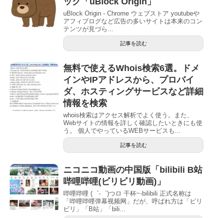
ック「uBlock Origin」
uBlock Origin - Chrome ウェブストア youtubeや
アフィブログなど広告の多いサイトは本来のコン
テンツが見づら...
記事を読む
無料で使えるWhois検索6選。ドメ
インやIPアドレスから、プロバイ
ダ、ホスティングサービスなど詳細
情報を検索
whois検索はアクセス解析でよく使う。また、
Webサイトの情報を詳しく確認したいときにも使
う。 個人でやっているWEBサービスも...
記事を読む
ニコニコ動画の中国版「bilibili B站
哔哩哔哩(ビリビリ動画)」
哔哩哔哩 (゜-゜)つロ 干杯~-bilibili 正式名称は
「哔哩哔哩弹幕视频网」だが、呼ばれ方は「ビリ
ビリ」「B站」「bili...