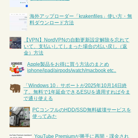
海外アップローダー「krakenfiles」使い方・無
料ダウンロード方法
【VPN】NordVPNの自動更新設定解除を忘れて
いて、支払いしてしまった場合の払い戻し（返
金）方法
Apple製品をお得に買う方法のまとめ
iphone/ipad/airpods/watch/macbook etc..
「Windows 10」サポートが2025年10月14日終
了。無料で1年延命できるESUを適用すれば今ま
で通り使える
PCコンフルのHDD/SSD無料破壊サービスを
使ってみた
YouTube Premiumが勝手に再開・課金され