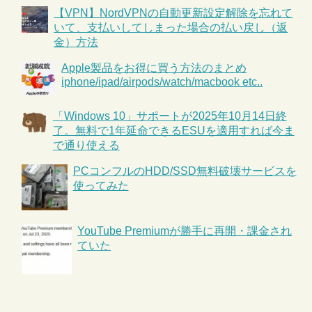
【VPN】NordVPNの自動更新設定解除を忘れて
いて、支払いしてしまった場合の払い戻し（返
金）方法
Apple製品をお得に買う方法のまとめ
iphone/ipad/airpods/watch/macbook etc..
「Windows 10」サポートが2025年10月14日終
了。無料で1年延命できるESUを適用すれば今ま
で通り使える
PCコンフルのHDD/SSD無料破壊サービスを
使ってみた
YouTube Premiumが勝手に再開・課金され
ていた