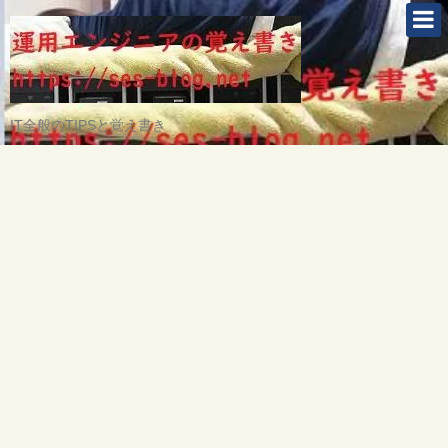
IT全般のTIPSと覚え書き