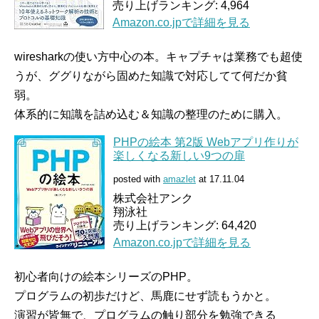
売り上げランキング: 4,964
Amazon.co.jpで詳細を見る
wiresharkの使い方中心の本。キャプチャは業務でも超使
うが、ググりながら固めた知識で対応してて何だか貧
弱。
体系的に知識を詰め込む＆知識の整理のために購入。
PHPの絵本 第2版 Webアプリ作りが
楽しくなる新しい9つの扉
posted with
amazlet
at 17.11.04
株式会社アンク
翔泳社
売り上げランキング: 64,420
Amazon.co.jpで詳細を見る
初心者向けの絵本シリーズのPHP。
プログラムの初歩だけど、馬鹿にせず読もうかと。
演習が皆無で、プログラムの触り部分を勉強できる