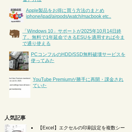
Apple製品をお得に買う方法のまとめ
iphone/ipad/airpods/watch/macbook etc..
「Windows 10」サポートが2025年10月14日終
了。無料で1年延命できるESUを適用すれば今ま
で通り使える
PCコンフルのHDD/SSD無料破壊サービスを
使ってみた
YouTube Premiumが勝手に再開・課金され
ていた
人気記事
【Excel】エクセルの印刷設定を複数シー