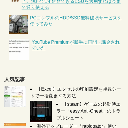
了。無料で1年延命できるESUを適用すれば今ま
で通り使える
PCコンフルのHDD/SSD無料破壊サービスを
使ってみた
YouTube Premiumが勝手に再開・課金され
ていた
人気記事
【Excel】エクセルの印刷設定を複数シー
トで一括変更する方法
【steam】ゲームの起動時エ
ラー「easy Anti-Cheat」のトラ
ブルシュート
海外アップローダー「rapidgator」使い