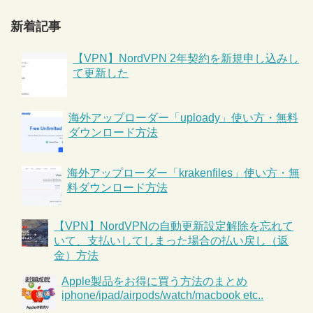
新着記事
【VPN】NordVPN 2年契約を新規申し込みし
て更新した
海外アップローダー「uploady」使い方・無料
ダウンロード方法
海外アップローダー「krakenfiles」使い方・無
料ダウンロード方法
【VPN】NordVPNの自動更新設定解除を忘れて
いて、支払いしてしまった場合の払い戻し（返
金）方法
Apple製品をお得に買う方法のまとめ
iphone/ipad/airpods/watch/macbook etc..