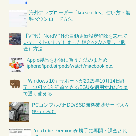
海外アップローダー「krakenfiles」使い方・無
料ダウンロード方法
【VPN】NordVPNの自動更新設定解除を忘れて
いて、支払いしてしまった場合の払い戻し（返
金）方法
Apple製品をお得に買う方法のまとめ
iphone/ipad/airpods/watch/macbook etc..
「Windows 10」サポートが2025年10月14日終
了。無料で1年延命できるESUを適用すれば今ま
で通り使える
PCコンフルのHDD/SSD無料破壊サービスを
使ってみた
YouTube Premiumが勝手に再開・課金され