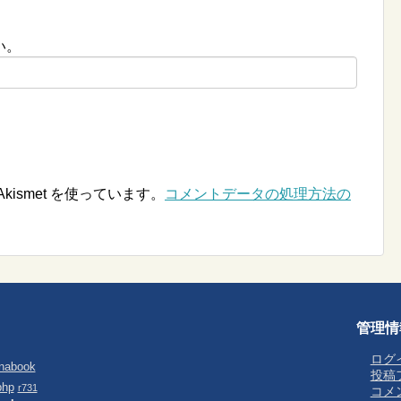
い。
ismet を使っています。
コメントデータの処理方法の
管理情
ログ
nabook
投稿
php
r731
コメ