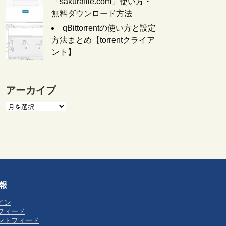
「sakurafile.com」使い方・
無料ダウンロード方法
qBittorrentの使い方と設定
方法まとめ【torrentクライア
ント】
アーカイブ
報
イン
フィード
ントフィード