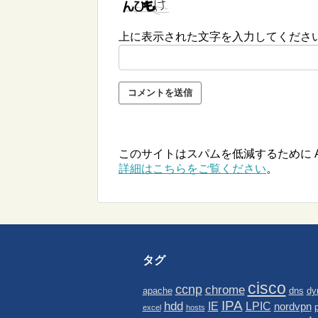
上に表示された文字を入力してくださ
このサイトはスパムを低減するために Ak
詳細はこちらをご覧ください
。
タグ
cisco
ccnp
chrome
apache
dns
dy
IPA
hdd
IE
LPIC
nordvpn
excel
hosts