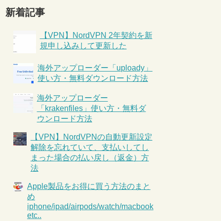
新着記事
【VPN】NordVPN 2年契約を新
規申し込みして更新した
海外アップローダー「uploady」
使い方・無料ダウンロード方法
海外アップローダー
「krakenfiles」使い方・無料ダ
ウンロード方法
【VPN】NordVPNの自動更新設定
解除を忘れていて、支払いしてし
まった場合の払い戻し（返金）方
法
Apple製品をお得に買う方法のまと
め
iphone/ipad/airpods/watch/macbook
etc..