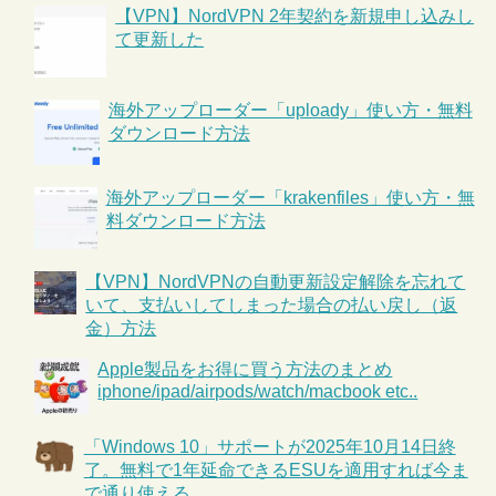
【VPN】NordVPN 2年契約を新規申し込みし
て更新した
海外アップローダー「uploady」使い方・無料
ダウンロード方法
海外アップローダー「krakenfiles」使い方・無
料ダウンロード方法
【VPN】NordVPNの自動更新設定解除を忘れて
いて、支払いしてしまった場合の払い戻し（返
金）方法
Apple製品をお得に買う方法のまとめ
iphone/ipad/airpods/watch/macbook etc..
「Windows 10」サポートが2025年10月14日終
了。無料で1年延命できるESUを適用すれば今ま
で通り使える