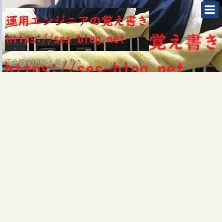
IT全般のTIPSと覚え書き