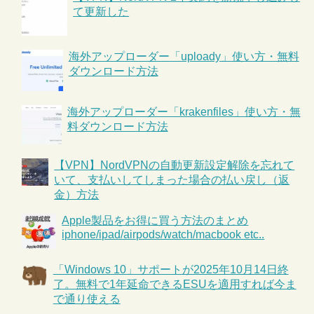
て更新した
海外アップローダー「uploady」使い方・無料
ダウンロード方法
海外アップローダー「krakenfiles」使い方・無
料ダウンロード方法
【VPN】NordVPNの自動更新設定解除を忘れて
いて、支払いしてしまった場合の払い戻し（返
金）方法
Apple製品をお得に買う方法のまとめ
iphone/ipad/airpods/watch/macbook etc..
「Windows 10」サポートが2025年10月14日終
了。無料で1年延命できるESUを適用すれば今ま
で通り使える