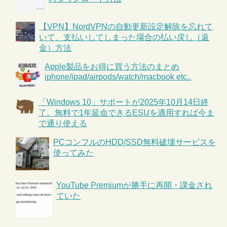
【VPN】NordVPNの自動更新設定解除を忘れて
いて、支払いしてしまった場合の払い戻し（返
金）方法
Apple製品をお得に買う方法のまとめ
iphone/ipad/airpods/watch/macbook etc..
「Windows 10」サポートが2025年10月14日終
了。無料で1年延命できるESUを適用すれば今ま
で通り使える
PCコンフルのHDD/SSD無料破壊サービスを
使ってみた
YouTube Premiumが勝手に再開・課金され
ていた