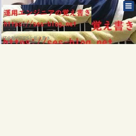
IT全般のTIPSと覚え書き