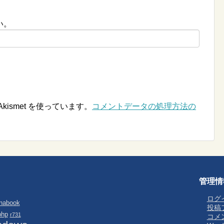
い。
ismet を使っています。
コメントデータの処理方法の
管理情
ログ
nabook
投稿
php
r731
コメ