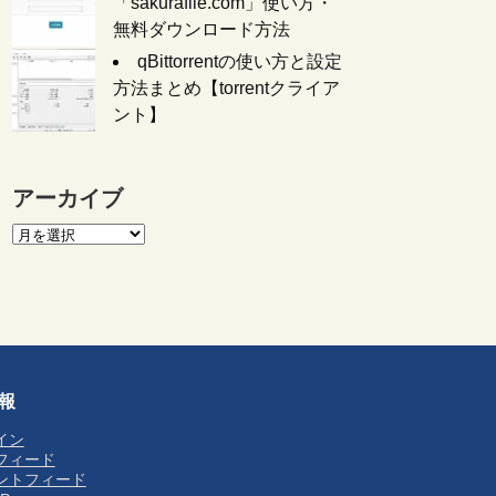
「sakurafile.com」使い方・
無料ダウンロード方法
qBittorrentの使い方と設定
方法まとめ【torrentクライア
ント】
アーカイブ
報
イン
フィード
ントフィード