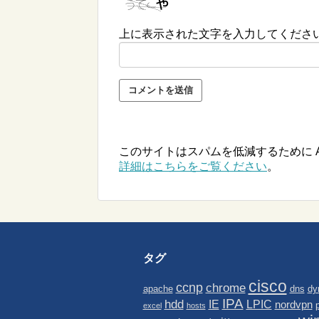
上に表示された文字を入力してくださ
このサイトはスパムを低減するために Ak
詳細はこちらをご覧ください
。
タグ
cisco
ccnp
chrome
apache
dns
dy
IPA
hdd
IE
LPIC
nordvpn
excel
hosts