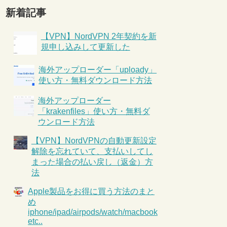
新着記事
【VPN】NordVPN 2年契約を新
規申し込みして更新した
海外アップローダー「uploady」
使い方・無料ダウンロード方法
海外アップローダー
「krakenfiles」使い方・無料ダ
ウンロード方法
【VPN】NordVPNの自動更新設定
解除を忘れていて、支払いしてし
まった場合の払い戻し（返金）方
法
Apple製品をお得に買う方法のまと
め
iphone/ipad/airpods/watch/macbook
etc..