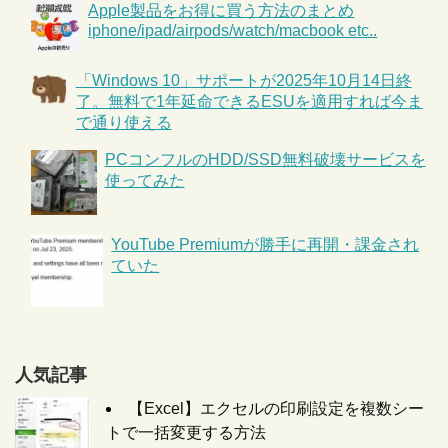
Apple製品をお得に買う方法のまとめ
iphone/ipad/airpods/watch/macbook etc..
「Windows 10」サポートが2025年10月14日終
了。無料で1年延命できるESUを適用すれば今ま
で通り使える
PCコンフルのHDD/SSD無料破壊サービスを
使ってみた
YouTube Premiumが勝手に再開・課金され
ていた
人気記事
【Excel】エクセルの印刷設定を複数シー
トで一括変更する方法