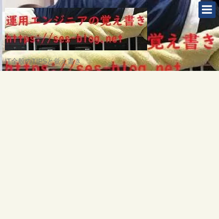
IT全般のTIPSと覚え書き