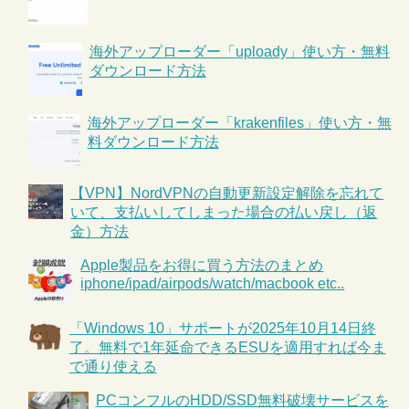
海外アップローダー「uploady」使い方・無料
ダウンロード方法
海外アップローダー「krakenfiles」使い方・無
料ダウンロード方法
【VPN】NordVPNの自動更新設定解除を忘れて
いて、支払いしてしまった場合の払い戻し（返
金）方法
Apple製品をお得に買う方法のまとめ
iphone/ipad/airpods/watch/macbook etc..
「Windows 10」サポートが2025年10月14日終
了。無料で1年延命できるESUを適用すれば今ま
で通り使える
PCコンフルのHDD/SSD無料破壊サービスを