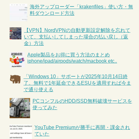
海外アップローダー「krakenfiles」使い方・無
料ダウンロード方法
【VPN】NordVPNの自動更新設定解除を忘れて
いて、支払いしてしまった場合の払い戻し（返
金）方法
Apple製品をお得に買う方法のまとめ
iphone/ipad/airpods/watch/macbook etc..
「Windows 10」サポートが2025年10月14日終
了。無料で1年延命できるESUを適用すれば今ま
で通り使える
PCコンフルのHDD/SSD無料破壊サービスを
使ってみた
YouTube Premiumが勝手に再開・課金され
ていた