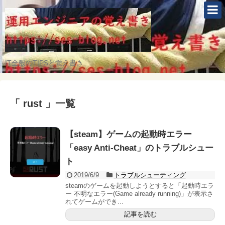
IT全般のTIPSと覚え書き
「 rust 」一覧
【steam】ゲームの起動時エラー
「easy Anti-Cheat」のトラブルシュー
ト
2019/6/9
トラブルシューティング
steamのゲームを起動しようとすると「起動時エラ
ー 不明なエラー(Game already running)」が表示さ
れてゲームができ...
記事を読む